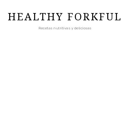
Skip
to
HEALTHY FORKFUL
main
Recetas nutritivas y deliciosas
content