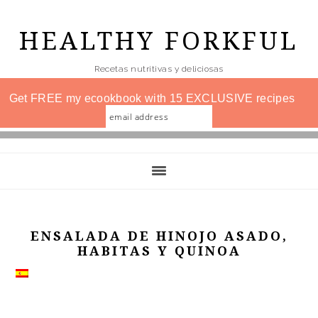
Skip
to
HEALTHY FORKFUL
main
Recetas nutritivas y deliciosas
content
Get FREE my ecookbook with 15 EXCLUSIVE recipes
ENSALADA DE HINOJO ASADO,
HABITAS Y QUINOA