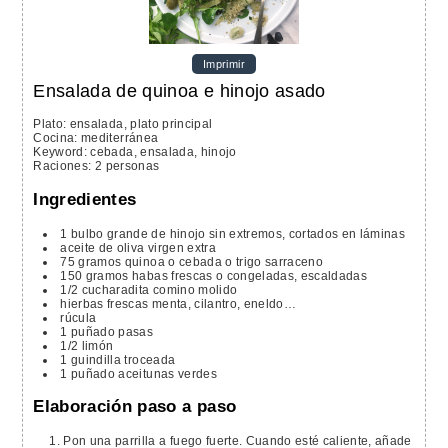
Imprimir
Ensalada de quinoa e hinojo asado
Plato:
ensalada, plato principal
Cocina:
mediterránea
Keyword:
cebada, ensalada, hinojo
Raciones
:
2
personas
Ingredientes
1
bulbo grande de hinojo
sin extremos, cortados en láminas
aceite de oliva
virgen extra
75
gramos
quinoa
o cebada o trigo sarraceno
150
gramos
habas frescas
o congeladas, escaldadas
1/2
cucharadita
comino molido
hierbas frescas
menta, cilantro, eneldo…
rúcula
1
puñado
pasas
1/2
limón
1
guindilla
troceada
1
puñado
aceitunas verdes
Elaboración paso a paso
Pon una parrilla a fuego fuerte. Cuando esté caliente, añade