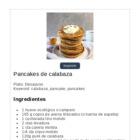
Imprimir
Pancakes de calabaza
Plato:
Desayuno
Keyword:
calabaza, pancake, pancakes
Ingredientes
1
huevo
ecológico o campero
165
g
copos de avena
triturados (o harina de espelta)
1
cucharada
lino
molido
2
ctas
levadura
1
cta
canela molida
1/4
cta
clavo molido
120g
puré de calabaza