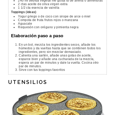
240
ml
bebida vegetal
me gusta la de avena o almendras
2
ctas
aceite de oliva
virgen extra
1 1/2
cta
esencia de vainilla
Toppings (ideas)
Yogur griego o de coco con sirope de arce o miel
Compota de fruta
frutos rojos o manzana
Aguacate
Requesón con orégano y pimienta negra
Elaboración paso a paso
En un bol, mezcla los ingredientes secos, añade los
húmedos y da vueltas hasta que se combinen todos los
ingredientes, pero sin mezclar demasiado.
Calienta una sartén, añade unas gotas de aceite,
esparce bien y añade una cucharada de la mezcla,
espera un par de minutos y dale la vuelta. Cocina otro
par de minutos.
Sirve con tus toppings favoritos
UTENSILIOS