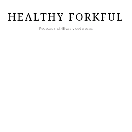
Skip
to
HEALTHY FORKFUL
main
Recetas nutritivas y deliciosas
content