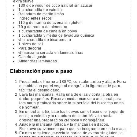
extra suave
130
g
de yogur de coco natural sin azúcar
1
cucharadita
de vainilla
Ralladura de medio limón
Ingredientes secos
110
g
de harina de avena sin gluten
70
g
de harina de almendra
1
cucharadita
de canela en polvo
1
cucharadita
y media de levadura química
½
cucharadita
de bicarbonato
1
pizca
de sal
Para decorar
½
manzana cortada en láminas finas
Canela al gusto
Almendras laminadas
Elaboración paso a paso
Precalienta el horno a 180 ºC, con calor arriba y abajo. Forra
el molde con papel vegetal o engrásalo ligeramente para
facilitar el desmoldado.
Lava las manzanas. Ralla una de ellas y corta la otra en
dados pequeños. Reserva media manzana adicional para
laminarla y colocarla sobre la superficie del bizcocho antes
de hornear.
En un bol amplio, bate los huevos con el aceite, el yogur de
coco, la vainilla y la ralladura de limón. Mezcla hasta
obtener una preparación cremosa y homogénea.
Añade la manzana rallada y la manzana en dados.
Remueve suavemente para que se integren bien en la masa.
En otro recipiente, mezcla la harina de avena sin gluten, la