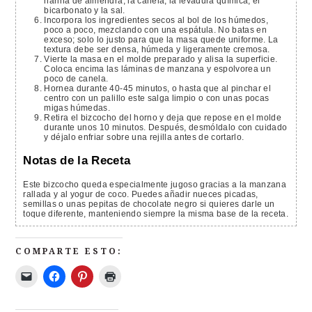
harina de almendra, la canela, la levadura química, el
bicarbonato y la sal.
Incorpora los ingredientes secos al bol de los húmedos,
poco a poco, mezclando con una espátula. No batas en
exceso; solo lo justo para que la masa quede uniforme. La
textura debe ser densa, húmeda y ligeramente cremosa.
Vierte la masa en el molde preparado y alisa la superficie.
Coloca encima las láminas de manzana y espolvorea un
poco de canela.
Hornea durante 40-45 minutos, o hasta que al pinchar el
centro con un palillo este salga limpio o con unas pocas
migas húmedas.
Retira el bizcocho del horno y deja que repose en el molde
durante unos 10 minutos. Después, desmóldalo con cuidado
y déjalo enfriar sobre una rejilla antes de cortarlo.
Notas de la Receta
Este bizcocho queda especialmente jugoso gracias a la manzana
rallada y al yogur de coco. Puedes añadir nueces picadas,
semillas o unas pepitas de chocolate negro si quieres darle un
toque diferente, manteniendo siempre la misma base de la receta.
COMPARTE ESTO: